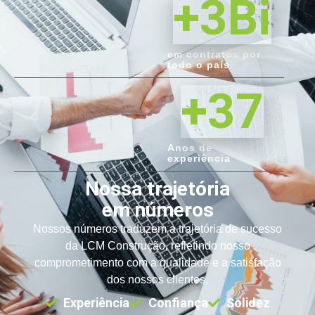
+
3
Bi
em contratos por
todo o país
+
37
Anos de
experiência
Nossa trajetória
em números
Nossos números traduzem a trajetória de sucesso
da LCM Construção, refletindo nosso
comprometimento com a qualidade e a satisfação
dos nossos clientes.
Experiência
Confiança
Solidez