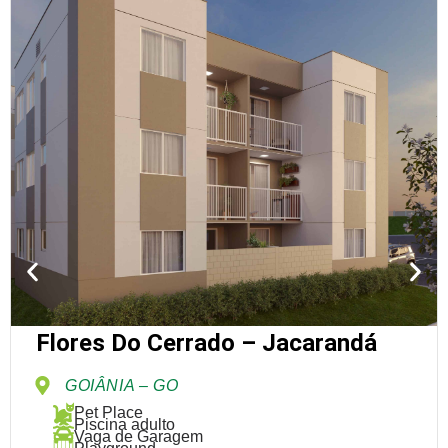
Flores Do Cerrado – Jacarandá
GOIÂNIA – GO
Pet Place
Piscina adulto
Vaga de Garagem