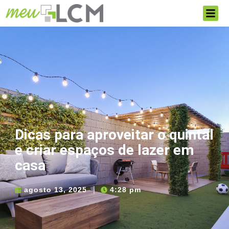
Dicas para aproveitar o quintal
e criar espaços de lazer em
casa
agosto 13, 2025
4:28 pm